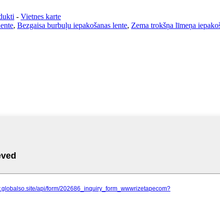
dukti
-
Vietnes karte
ente
,
Bezgaisa burbuļu iepakošanas lente
,
Zema trokšņa līmeņa iepakoš