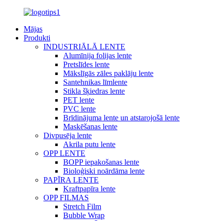
Mājas
Produkti
INDUSTRIĀLĀ LENTE
Alumīnija folijas lente
Pretslīdes lente
Mākslīgās zāles paklāju lente
Santehnikas līmlente
Stikla šķiedras lente
PET lente
PVC lente
Brīdinājuma lente un atstarojošā lente
Maskēšanas lente
Divpusēja lente
Akrila putu lente
OPP LENTE
BOPP iepakošanas lente
Bioloģiski noārdāma lente
PAPĪRA LENTE
Kraftpapīra lente
OPP FILMAS
Stretch Film
Bubble Wrap