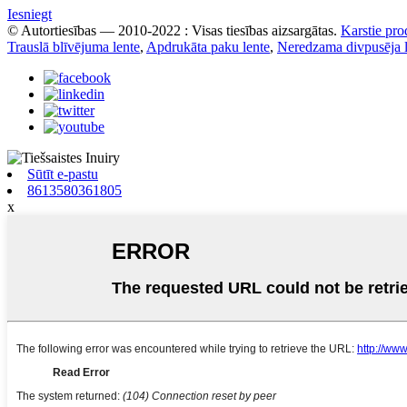
Iesniegt
© Autortiesības — 2010-2022 : Visas tiesības aizsargātas.
Karstie pro
Trauslā blīvējuma lente
,
Apdrukāta paku lente
,
Neredzama divpusēja l
Sūtīt e-pastu
8613580361805
x