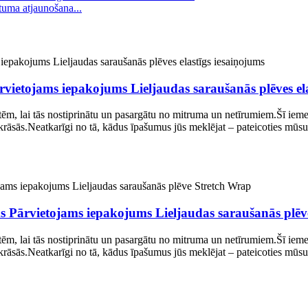
tuma atjaunošana...
rvietojams iepakojums Lieljaudas saraušanās plēves el
letēm, lai tās nostiprinātu un pasargātu no mitruma un netīrumiem.Šī iem
krāsās.Neatkarīgi no tā, kādus īpašumus jūs meklējat – pateicoties mūsu
ums Pārvietojams iepakojums Lieljaudas saraušanās plē
letēm, lai tās nostiprinātu un pasargātu no mitruma un netīrumiem.Šī iem
krāsās.Neatkarīgi no tā, kādus īpašumus jūs meklējat – pateicoties mūsu