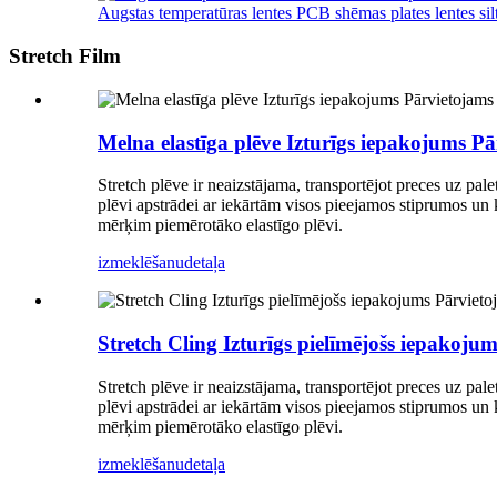
Augstas temperatūras lentes PCB shēmas plates lentes sil
Stretch Film
Melna elastīga plēve Izturīgs iepakojums Pā
Stretch plēve ir neaizstājama, transportējot preces uz pa
plēvi apstrādei ar iekārtām visos pieejamos stiprumos un 
mērķim piemērotāko elastīgo plēvi.
izmeklēšanu
detaļa
Stretch Cling Izturīgs pielīmējošs iepakoj
Stretch plēve ir neaizstājama, transportējot preces uz pa
plēvi apstrādei ar iekārtām visos pieejamos stiprumos un 
mērķim piemērotāko elastīgo plēvi.
izmeklēšanu
detaļa