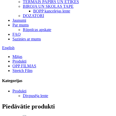
TERMAIS PAPĪRS UN ETIĶES
BIROJA UN SKOLAS TAPE
BOPP kancelejas lente
DOZATORI
Jaunumi
Par mums
Rūpnīcas apskate
FAQ
Sazinies ar mums
English
Mājas
Produkti
OPP FILMAS
Stretch Film
Kategorijas
Produkti
Divpusēja lente
Piedāvātie produkti