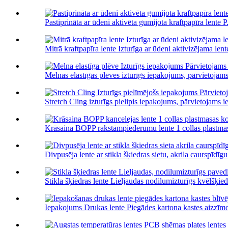
Pastiprināta ar ūdeni aktivēta gumijota kraftpapīra lente P.
Mitrā kraftpapīra lente Izturīga ar ūdeni aktivizējama lent
Melnas elastīgas plēves izturīgs iepakojums, pārvietojam
Stretch Cling izturīgs pielipis iepakojums, pārvietojams i
Krāsaina BOPP rakstāmpiederumu lente 1 collas plastmas
Divpusēja lente ar stikla šķiedras sietu, akrila caurspīdīgu.
Stikla šķiedras lente Lieljaudas nodilumizturīgs kvēlšķiedr
Iepakojums Drukas lente Piegādes kartona kastes aizzīm