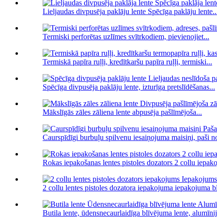
Lieljaudas divpusēja paklāju lente Spēcīga paklāju lente..
Termiski perforētas uzlīmes svītrkodiem, pievienojiet...
Termiskā papīra ruļļi, kredītkaršu papīra ruļļi, termiski...
Spēcīga divpusēja paklāju lente, izturīga pretslīdēšanas...
Mākslīgās zāles zāliena lente abpusēja pašlīmējoša...
Caurspīdīgi burbuļu spilvenu iesaiņojuma maisiņi, paši no
Rokas iepakošanas lentes pistoles dozators 2 collu iepako
2 collu lentes pistoles dozatora iepakojuma iepakojuma bl
Butila lente, ūdensnecaurlaidīga blīvējuma lente, alumīnija