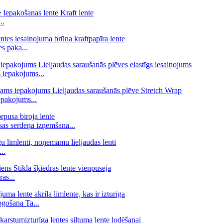
..
es paka...
s iepakojums...
epakojums...
as serdeņa izņemšana...
..
as...
ogošana Ta...