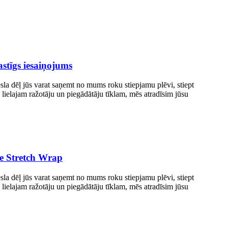
astīgs iesaiņojums
esla dēļ jūs varat saņemt no mums roku stiepjamu plēvi, stiept
 lielajam ražotāju un piegādātāju tīklam, mēs atradīsim jūsu
ve Stretch Wrap
esla dēļ jūs varat saņemt no mums roku stiepjamu plēvi, stiept
 lielajam ražotāju un piegādātāju tīklam, mēs atradīsim jūsu