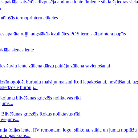
.
slēdzošie burbuļi...
jums...
īvējums...
 folijas krāns...