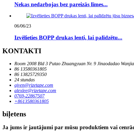
Nekas nedarbojas bez pareizās līmes...
06/06/23
Izvēlieties BOPP drukas lenti, lai palīdzētu...
KONTAKTI
Room 2008 Bld 3 Putao Zhuangyuan Nr. 9 Jinaodadao Wanj
86 13580361805
86 13825729350
24 stundas
given@rizetape.com
alexlee@rizetape.com
0769-22867507
+8613580361805
biļetens
Ja jums ir jautājumi par mūsu produktiem vai cenrādi